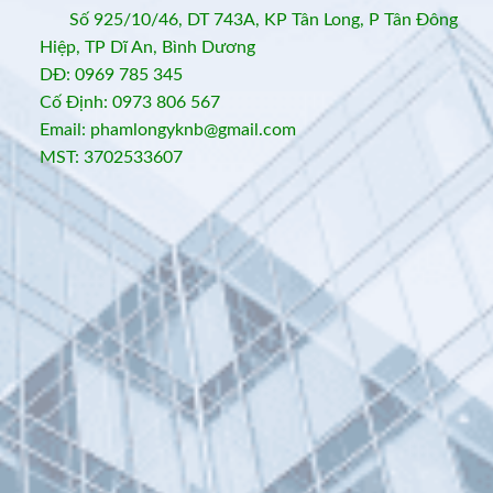
Số 925/10/46, DT 743A, KP Tân Long, P Tân Đông
Hiệp, TP Dĩ An, Bình Dương
DĐ: 0969 785 345
Cố Định: 0973 806 567
Email: phamlongyknb@gmail.com
MST: 3702533607