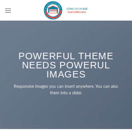
Skip
to
content
POWERFUL THEME
NEEDS POWERUL
IMAGES
Responsive Images you can insert anywhere. You can also
them into a slider.