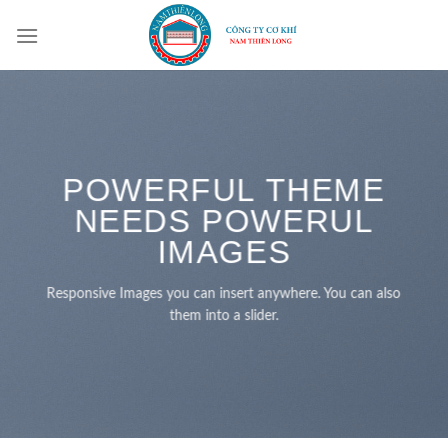
Skip
to
content
POWERFUL THEME
NEEDS POWERUL
IMAGES
Responsive Images you can insert anywhere. You can also
them into a slider.