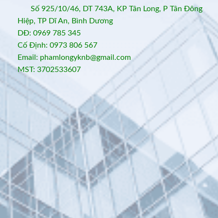
Số 925/10/46, DT 743A, KP Tân Long, P Tân Đông
Hiệp, TP Dĩ An, Bình Dương
DĐ: 0969 785 345
Cố Định: 0973 806 567
Email: phamlongyknb@gmail.com
MST: 3702533607