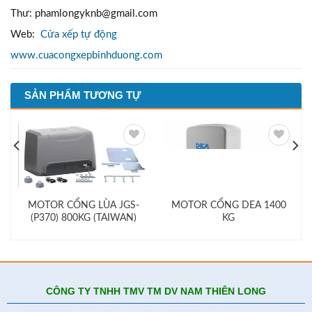
Thư: phamlongyknb@gmail.com
Web:
Cửa xếp tự động
www.cuacongxepbinhduong.com
SẢN PHẨM TƯƠNG TỰ
Add to
Add to
wishlist
wishlist
MOTOR CỔNG LÙA JGS-
MOTOR CỔNG DEA 1400
(P370) 800KG (TAIWAN)
KG
CÔNG TY TNHH TMV TM DV NAM THIÊN LONG