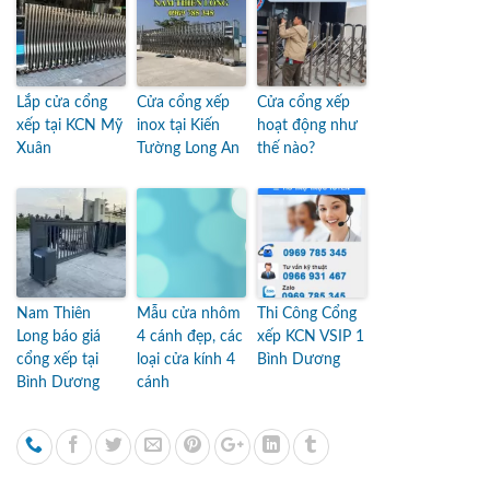
Lắp cửa cổng
Cửa cổng xếp
Cửa cổng xếp
xếp tại KCN Mỹ
inox tại Kiến
hoạt động như
Xuân
Tường Long An
thế nào?
Nam Thiên
Mẫu cửa nhôm
Thi Công Cổng
Long báo giá
4 cánh đẹp, các
xếp KCN VSIP 1
cổng xếp tại
loại cửa kính 4
Bình Dương
Bình Dương
cánh