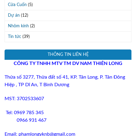
Cửa Cuốn
(5)
Dự án
(12)
Nhôm kính
(2)
Tin tức
(39)
THÔNG TIN LIÊN HỆ
CÔNG TY TNHH MTV TM DV
NAM THIÊN LONG
Thửa số 3277
, Thửa đất số 41,
KP
.
Tân Long, P. Tân Đông
Hiệp , TP Dĩ An,
T
Bình Dương
MST: 3702533607
Tel: 0969 785 345
0966 931 467
Email: phamlongyknb@gmail.com