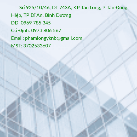
Số 925/10/46, DT 743A, KP Tân Long, P Tân Đông
Hiệp, TP Dĩ An, Bình Dương
DĐ: 0969 785 345
Cố Định: 0973 806 567
Email: phamlongyknb@gmail.com
MST: 3702533607