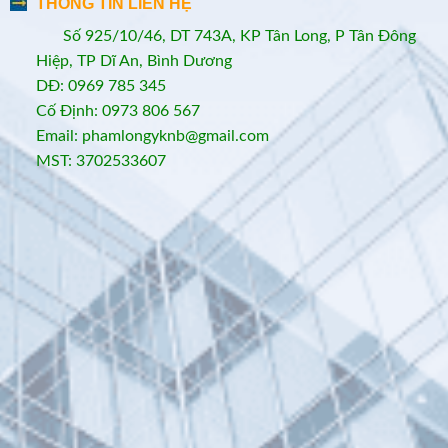
THÔNG TIN LIÊN HỆ
Số 925/10/46, DT 743A, KP Tân Long, P Tân Đông
Hiệp, TP Dĩ An, Bình Dương
DĐ: 0969 785 345
Cố Định: 0973 806 567
Email: phamlongyknb@gmail.com
MST: 3702533607