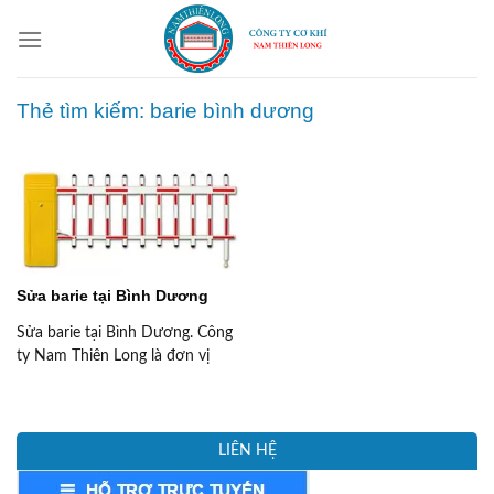
Skip
to
content
Thẻ tìm kiếm:
barie bình dương
Sửa barie tại Bình Dương
Sửa barie tại Bình Dương. Công
ty Nam Thiên Long là đơn vị
nhập khẩu phân phối, lắp đặt và
sửa chữa các loại thanh chắn
barie. Barie tự động cần thẳng,
Barie cần gập. Barie hàng rào.
LIÊN HỆ
SỬA BARIE TẠI BÌNH DƯƠNG