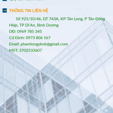
THÔNG TIN LIÊN HỆ
Số 925/10/46, DT 743A, KP Tân Long, P Tân Đông
Hiệp, TP Dĩ An, Bình Dương
DĐ: 0969 785 345
Cố Định: 0973 806 567
Email: phamlongyknb@gmail.com
MST: 3702533607