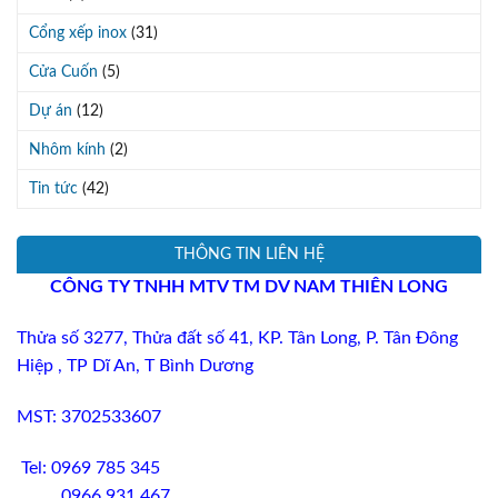
Cổng xếp inox
(31)
Cửa Cuốn
(5)
Dự án
(12)
Nhôm kính
(2)
Tin tức
(42)
THÔNG TIN LIÊN HỆ
CÔNG TY TNHH MTV TM DV
NAM THIÊN LONG
Thửa số 3277
, Thửa đất số 41,
KP
.
Tân Long, P. Tân Đông
Hiệp , TP Dĩ An,
T
Bình Dương
MST: 3702533607
Tel: 0969 785 345
0966 931 467