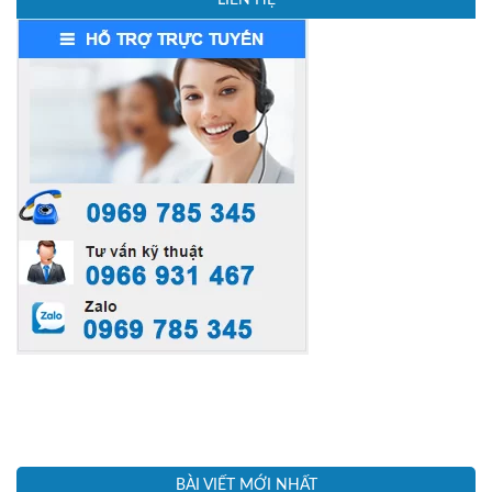
LIÊN HỆ
bảo chức năng hoạt động mà
còn nâng cao tính thẩm mỹ của
toàn bộ công trình. ...
BÀI VIẾT MỚI NHẤT