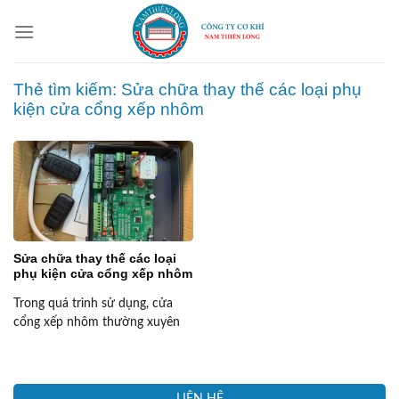
Skip
to
content
Thẻ tìm kiếm:
Sửa chữa thay thế các loại phụ
kiện cửa cổng xếp nhôm
Sửa chữa thay thế các loại
phụ kiện cửa cổng xếp nhôm
Trong quá trình sử dụng, cửa
cổng xếp nhôm thường xuyên
gặp phải tình trạng hư hỏng các
phụ kiện đi kèm. Việc sửa chữa
thay thế các loại phụ kiện cửa
cổng xếp nhôm không chỉ đảm