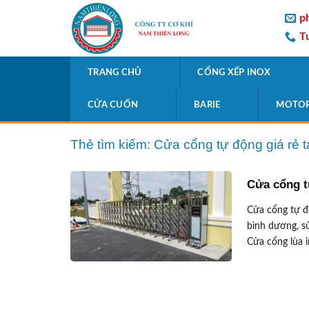
Skip
p
to
T
content
TRANG CHỦ
CỔNG XẾP INOX
CỬA CUỐN
BARIE
MOTO
Thẻ tìm kiếm:
Cửa cổng tự động giá rẻ 
Cửa cổng t
Cửa cổng tự độ
bình dương, s
Cửa cổng lùa i