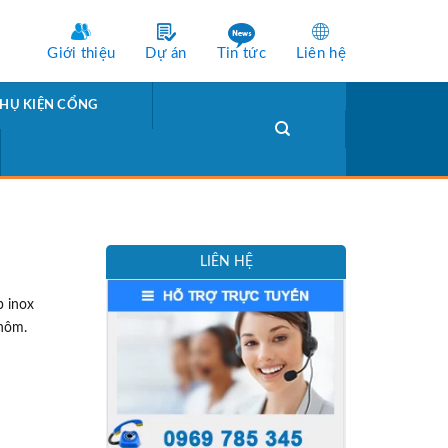
Giới thiệu
Dự án
Tin tức
Liên hệ
HỤ KIỆN CỔNG
LIÊN HỆ
p inox
nhôm.