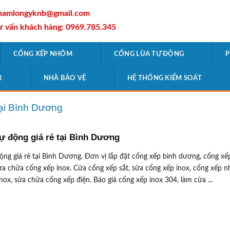
hamlongyknb@gmail.com
ư vấn khách hàng: 0969.785.345
CỔNG XẾP NHÔM
CỔNG LÙA TỰ ĐỘNG
P
R
NHÀ BẢO VỆ
HỆ THỐNG KIỂM SOÁT
tại Bình Dương
ự động giá rẻ tại Bình Dương
ng giá rẻ tại Bình Dương. Đơn vị lắp đặt cổng xếp bình dương, cổng xế
ửa chữa cổng xếp inox. Cửa cổng xếp sắt, sửa cổng xếp inox, cổng xếp 
nox, sửa chữa cổng xếp điện. Báo giá cổng xếp inox 304, làm cửa ...