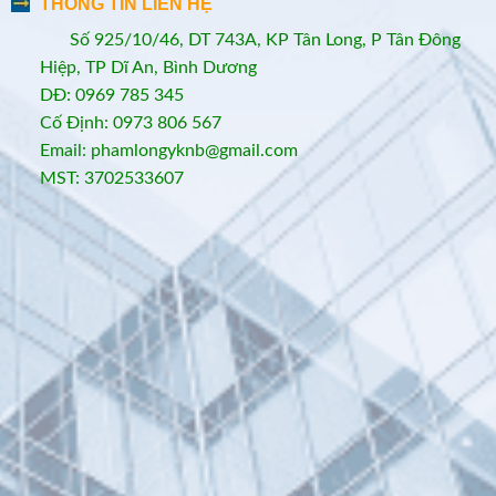
THÔNG TIN LIÊN HỆ
Số 925/10/46, DT 743A, KP Tân Long, P Tân Đông
Hiệp, TP Dĩ An, Bình Dương
DĐ: 0969 785 345
Cố Định: 0973 806 567
Email: phamlongyknb@gmail.com
MST: 3702533607