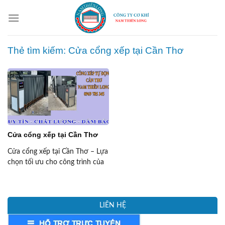
Skip
to
content
Thẻ tìm kiếm:
Cửa cổng xếp tại Cần Thơ
Cửa cổng xếp tại Cần Thơ
Cửa cổng xếp tại Cần Thơ – Lựa
chọn tối ưu cho công trình của
bạn Cửa cổng xếp đang trở
thành sự lựa chọn hàng đầu của
nhiều chủ đầu tư và các công
trình tại Cần Thơ. Với ưu điểm
LIÊN HỆ
vượt trội về thẩm mỹ, tiện ích,